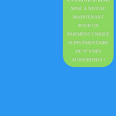
MISE À NIVEAU
MAINTENANT
POUR UN
PAIEMENT UNIQUE
SUPPLÉMENTAIRE
DE 97 $ DÈS
AUJOURD'HUI !