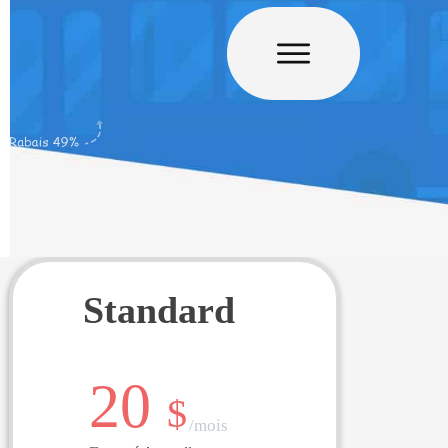
Standard
20
$
/mois