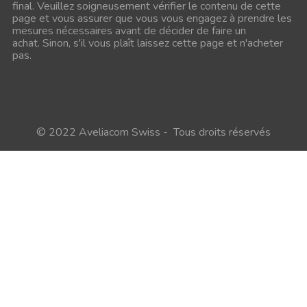
final.
Veuillez soigneusement vérifier le contenu de cette
page et vous assurer que vous vous engagez à prendre les
mesures nécessaires avant de décider de faire un
achat.
Sinon, s'il vous plaît laissez cette page et n'acheter
pas.
© 2022 Aveliacom Swiss - Tous droits réservés